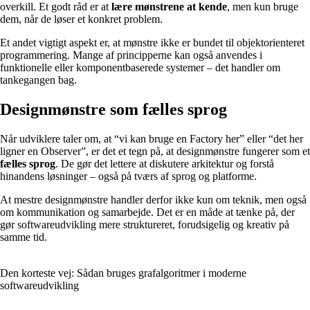
overkill. Et godt råd er at
lære mønstrene at kende
, men kun bruge
dem, når de løser et konkret problem.
Et andet vigtigt aspekt er, at mønstre ikke er bundet til objektorienteret
programmering. Mange af principperne kan også anvendes i
funktionelle eller komponentbaserede systemer – det handler om
tankegangen bag.
Designmønstre som fælles sprog
Når udviklere taler om, at “vi kan bruge en Factory her” eller “det her
ligner en Observer”, er det et tegn på, at designmønstre fungerer som et
fælles sprog
. De gør det lettere at diskutere arkitektur og forstå
hinandens løsninger – også på tværs af sprog og platforme.
At mestre designmønstre handler derfor ikke kun om teknik, men også
om kommunikation og samarbejde. Det er en måde at tænke på, der
gør softwareudvikling mere struktureret, forudsigelig og kreativ på
samme tid.
Den korteste vej: Sådan bruges grafalgoritmer i moderne
softwareudvikling