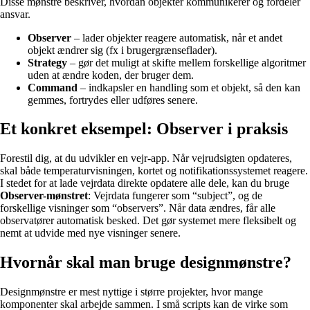
Disse mønstre beskriver, hvordan objekter kommunikerer og fordeler
ansvar.
Observer
– lader objekter reagere automatisk, når et andet
objekt ændrer sig (fx i brugergrænseflader).
Strategy
– gør det muligt at skifte mellem forskellige algoritmer
uden at ændre koden, der bruger dem.
Command
– indkapsler en handling som et objekt, så den kan
gemmes, fortrydes eller udføres senere.
Et konkret eksempel: Observer i praksis
Forestil dig, at du udvikler en vejr-app. Når vejrudsigten opdateres,
skal både temperaturvisningen, kortet og notifikationssystemet reagere.
I stedet for at lade vejrdata direkte opdatere alle dele, kan du bruge
Observer-mønstret
: Vejrdata fungerer som “subject”, og de
forskellige visninger som “observers”. Når data ændres, får alle
observatører automatisk besked. Det gør systemet mere fleksibelt og
nemt at udvide med nye visninger senere.
Hvornår skal man bruge designmønstre?
Designmønstre er mest nyttige i større projekter, hvor mange
komponenter skal arbejde sammen. I små scripts kan de virke som