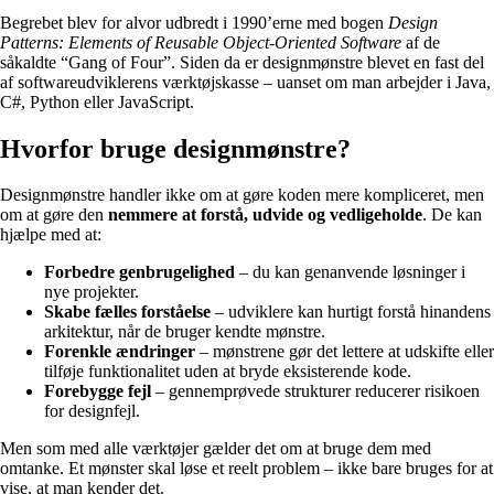
Begrebet blev for alvor udbredt i 1990’erne med bogen
Design
Patterns: Elements of Reusable Object-Oriented Software
af de
såkaldte “Gang of Four”. Siden da er designmønstre blevet en fast del
af softwareudviklerens værktøjskasse – uanset om man arbejder i Java,
C#, Python eller JavaScript.
Hvorfor bruge designmønstre?
Designmønstre handler ikke om at gøre koden mere kompliceret, men
om at gøre den
nemmere at forstå, udvide og vedligeholde
. De kan
hjælpe med at:
Forbedre genbrugelighed
– du kan genanvende løsninger i
nye projekter.
Skabe fælles forståelse
– udviklere kan hurtigt forstå hinandens
arkitektur, når de bruger kendte mønstre.
Forenkle ændringer
– mønstrene gør det lettere at udskifte eller
tilføje funktionalitet uden at bryde eksisterende kode.
Forebygge fejl
– gennemprøvede strukturer reducerer risikoen
for designfejl.
Men som med alle værktøjer gælder det om at bruge dem med
omtanke. Et mønster skal løse et reelt problem – ikke bare bruges for at
vise, at man kender det.