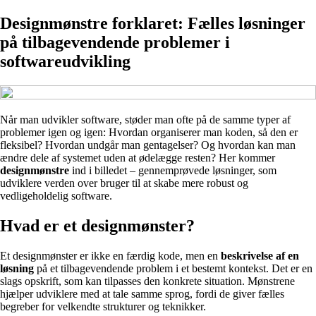
Designmønstre forklaret: Fælles løsninger
på tilbagevendende problemer i
softwareudvikling
Når man udvikler software, støder man ofte på de samme typer af
problemer igen og igen: Hvordan organiserer man koden, så den er
fleksibel? Hvordan undgår man gentagelser? Og hvordan kan man
ændre dele af systemet uden at ødelægge resten? Her kommer
designmønstre
ind i billedet – gennemprøvede løsninger, som
udviklere verden over bruger til at skabe mere robust og
vedligeholdelig software.
Hvad er et designmønster?
Et designmønster er ikke en færdig kode, men en
beskrivelse af en
løsning
på et tilbagevendende problem i et bestemt kontekst. Det er en
slags opskrift, som kan tilpasses den konkrete situation. Mønstrene
hjælper udviklere med at tale samme sprog, fordi de giver fælles
begreber for velkendte strukturer og teknikker.