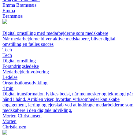
Emma Bramsnæs
Emma
Bramsnæs
Digital omstilling med medarbejderne som medskabere
Når medarbejderne bliver aktive medskabere, bliver digital
omstilling en fælles succes
Tech
Tech
Digital omstilling
Forandringsledelse
Medarbejderinvolvering
Ledelse
Organisationsudvikling
4 min
Digital transformation lykkes bedst, når mennesker og teknologi går
hånd i hånd. Artiklen viser, hvordan virksomheder kan skabe
engagement, læring og ejerskab ved at inddrage medarbejderne som
medskabere i den digitale udvikling.
Morten Christiansen
Morten
Christiansen