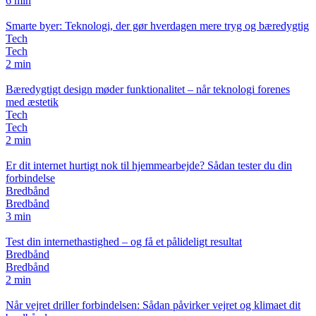
6 min
Smarte byer: Teknologi, der gør hverdagen mere tryg og bæredygtig
Tech
Tech
2 min
Bæredygtigt design møder funktionalitet – når teknologi forenes
med æstetik
Tech
Tech
2 min
Er dit internet hurtigt nok til hjemmearbejde? Sådan tester du din
forbindelse
Bredbånd
Bredbånd
3 min
Test din internethastighed – og få et pålideligt resultat
Bredbånd
Bredbånd
2 min
Når vejret driller forbindelsen: Sådan påvirker vejret og klimaet dit