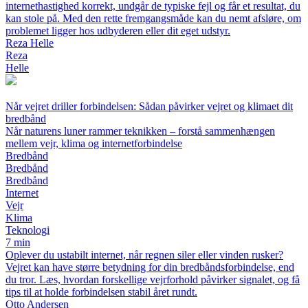
internethastighed korrekt, undgår de typiske fejl og får et resultat, du
kan stole på. Med den rette fremgangsmåde kan du nemt afsløre, om
problemet ligger hos udbyderen eller dit eget udstyr.
Reza Helle
Reza
Helle
Når vejret driller forbindelsen: Sådan påvirker vejret og klimaet dit
bredbånd
Når naturens luner rammer teknikken – forstå sammenhængen
mellem vejr, klima og internetforbindelse
Bredbånd
Bredbånd
Bredbånd
Internet
Vejr
Klima
Teknologi
7 min
Oplever du ustabilt internet, når regnen siler eller vinden rusker?
Vejret kan have større betydning for din bredbåndsforbindelse, end
du tror. Læs, hvordan forskellige vejrforhold påvirker signalet, og få
tips til at holde forbindelsen stabil året rundt.
Otto Andersen