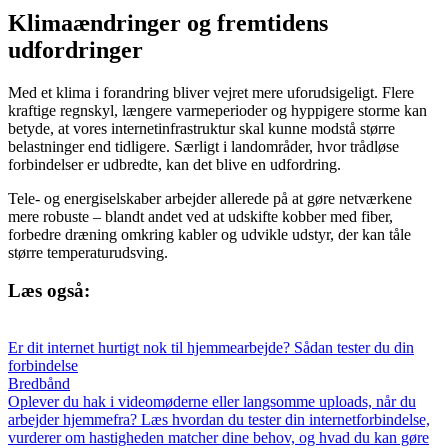
Klimaændringer og fremtidens
udfordringer
Med et klima i forandring bliver vejret mere uforudsigeligt. Flere
kraftige regnskyl, længere varmeperioder og hyppigere storme kan
betyde, at vores internetinfrastruktur skal kunne modstå større
belastninger end tidligere. Særligt i landområder, hvor trådløse
forbindelser er udbredte, kan det blive en udfordring.
Tele- og energiselskaber arbejder allerede på at gøre netværkene
mere robuste – blandt andet ved at udskifte kobber med fiber,
forbedre dræning omkring kabler og udvikle udstyr, der kan tåle
større temperaturudsving.
Læs også:
Er dit internet hurtigt nok til hjemmearbejde? Sådan tester du din
forbindelse
Bredbånd
Oplever du hak i videomøderne eller langsomme uploads, når du
arbejder hjemmefra? Læs hvordan du tester din internetforbindelse,
vurderer om hastigheden matcher dine behov, og hvad du kan gøre