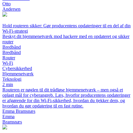
Otto
Andersen
Hold routeren sikker: Gør producentens opdateringer til en del af din
Wi‑Fi‑strategi
Beskyt dit hjemmenetværk mod hackere med en opdateret og sikker
router
Bredbånd
Bredbånd
Router
Wi‑Fi
Cybersikkerhed
Hjemmenetværk
Teknologi
2 min
Routeren er nøglen til dit trådløse hjemmenetværk – men også et
oplagt mål for cyberangreb. Læs, hvorfor producentens opdateringer
er afgørende for din Wi‑Fi‑sikkerhed, hvordan du tjekker dem, og
hvordan du gør opdatering til en fast rutine.
Emma Bramsnæs
Emma
Bramsnæs