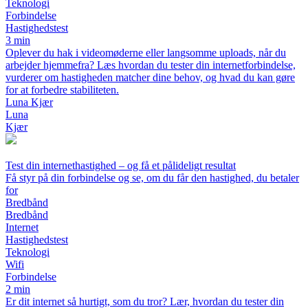
Teknologi
Forbindelse
Hastighedstest
3 min
Oplever du hak i videomøderne eller langsomme uploads, når du
arbejder hjemmefra? Læs hvordan du tester din internetforbindelse,
vurderer om hastigheden matcher dine behov, og hvad du kan gøre
for at forbedre stabiliteten.
Luna Kjær
Luna
Kjær
Test din internethastighed – og få et pålideligt resultat
Få styr på din forbindelse og se, om du får den hastighed, du betaler
for
Bredbånd
Bredbånd
Internet
Hastighedstest
Teknologi
Wifi
Forbindelse
2 min
Er dit internet så hurtigt, som du tror? Lær, hvordan du tester din