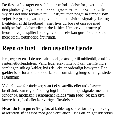
De fleste af os tager en stabil internetforbindelse for givet – indtil
den pludselig begynder at hakke, fryse eller helt forsvinde. Ofte
skyldes det ikke tekniske fejl i udstyret, men noget så simpelt som
vejret. Regn, sne, varme og vind kan alle påvirke signalstyrken og
kvaliteten af dit bredbånd – især hvis du bor i et område med
trådløse forbindelser eller ældre kabler. Her ser vi nærmere på,
hvordan vejret spiller ind, og hvad du selv kan gøre for at sikre en
mere stabil forbindelse året rundt.
Regn og fugt – den usynlige fjende
Regnvejr er en af de mest almindelige årsager til midlertidige udfald
i internetforbindelsen. Vand leder elektricitet og kan trænge ind i
samlinger, stik og kabler, hvis de ikke er ordentligt beskyttet. Det
gælder især for ældre kobberkabler, som stadig bruges mange steder
i Danmark.
Ved trådløse forbindelser, som f.eks. satellit- eller radiobaseret
bredbånd, kan regndråber og fugt i luften dæmpe signalet mellem
sender og modtager. Fænomenet kaldes “rain fade” og kan give
lavere hastighed eller kortvarige afbrydelser.
Hvad du kan gøre:
Sørg for, at kabler og stik er tørre og tætte, og
at routeren står et sted med god ventilation. Hvis du bruger udendørs