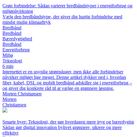
Grøn forbindelse: Sådan varierer bredbåndstyper i energiforbrug og
miljøpåvirkning
Vælg den bredbåndstype, der giver dig hurtig forbindelse med
mindst mulig klimaaftryk
Bredbånd
Bredbånd
Bæredygtighed
Bredbånd
Energiforbrug
Miljø
Teknologi
6 min
Internettet er en usynlig strømsluger, men ikke alle forbindelser
påvirker miljøet lige meget. Denne artikel dykker ned i, hvordan
fiber, kabel, DSL og mobilt bredbånd adskiller sig i energiforbrug –
og giver dig konkrete råd til at vælge en grønnere løsning.
Morten Christiansen
Morten
Christiansen
Smarte byer: Teknologi, der gør hverdagen mere tryg og bæredygtig
Sådan gør digital innovation bylivet grønnere, sikrere og mere
effektivt