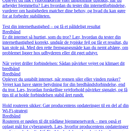
Oplever du hak i videomøderne eller langsomme uploads, når du
arbejder hjemmefra? Læs hvordan du tester din internetforbindelse,
vurderer om hastigheden matcher dine behov, og hvad du kan gøre
for at forbedre stabiliteten.
Test din internethastighed – og få et pålideligt resultat
Bredbånd
Er dit internet så hurtigt, som du tror? Lær, hvordan du tester din
internethastighed korrekt, undgår de typiske fejl og får et resultat, du
kan stole på. Med den rette fremgangsmåde kan du nemt afsløre, om
problemet ligger hos udbyderen eller dit eget udstyr.
Når vejret driller forbindelsen: Sådan påvirker vejret og klimaet dit
bredbånd
Bredbånd
Oplever du ustabilt internet, når regnen siler eller vinden rusker?
Vejret kan have større betydning for din bredbåndsforbindelse, end
du tror. Læs, hvordan forskellige vejrforhold påvirker signalet, og få
tips til at holde forbindelsen stabil året rundt.
Hold routeren sikker: Gør producentens opdateringer til en del af din
Wi‑Fi‑strategi
Bredbånd
Routeren er nøglen til dit trådløse hjemmenetværk – men også et
oplagt mål for cyberangreb. Læs, hvorfor producentens opdateringer