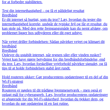
for at forbedre stabiliteten.
Test din internethastighed – og få et pålideligt resultat
Bredbånd
Er dit internet så hurtigt, som du tror? Lær, hvordan du tester din
internethastighed korrekt, undgår de typiske fejl og får et resultat, du
kan stole på. Med den rette fremgangsmåde kan du nemt afsløre, om
problemet ligger hos udbyderen eller dit eget udstyr.
Når vejret driller forbindelsen: Sådan påvirker vejret og klimaet dit
bredbånd
Bredbånd
Oplever du ustabilt internet, når regnen siler eller vinden rusker?
Vejret kan have større betydning for din bredbåndsforbindelse, end
du tror. Læs, hvordan forskellige vejrforhold påvirker signalet, og få
tips til at holde forbindelsen stabil året rundt.
Hold routeren sikker: Gør producentens opdateringer til en del af din
Wi‑Fi‑strategi
Bredbånd
Routeren er nøglen til dit trådløse hjemmenetværk – men også et
oplagt mål for cyberangreb. Læs, hvorfor producentens opdateringer
er afgørende for din Wi‑Fi‑sikkerhed, hvordan du tjekker dem, og
hvordan du gør opdatering til en fast rutine.