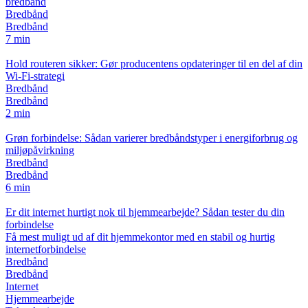
bredbånd
Bredbånd
Bredbånd
7 min
Hold routeren sikker: Gør producentens opdateringer til en del af din
Wi‑Fi‑strategi
Bredbånd
Bredbånd
2 min
Grøn forbindelse: Sådan varierer bredbåndstyper i energiforbrug og
miljøpåvirkning
Bredbånd
Bredbånd
6 min
Er dit internet hurtigt nok til hjemmearbejde? Sådan tester du din
forbindelse
Få mest muligt ud af dit hjemmekontor med en stabil og hurtig
internetforbindelse
Bredbånd
Bredbånd
Internet
Hjemmearbejde