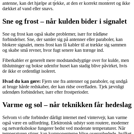
antenne, kan det hjælpe at tjekke, at den er korrekt monteret og ikke
dækket af vand eller snavs.
Sne og frost – når kulden bider i signalet
Sne og frost kan også skabe problemer, især for trådløse
forbindelser. Sne, der samler sig på antenner eller paraboler, kan
blokere signalet, mens frost kan få kabler til at trække sig sammen
og skabe små revner, hvor fugt senere kan trænge ind.
Fiberkabler er generelt mere modstandsdygtige over for kulde, men
tilslutninger og bokse udenfor huset kan stadig blive påvirket, hvis
de ikke er ordentligt isoleret.
Hvad du kan gøre:
Fjern sne fra antenner og paraboler, og undgå
at bruge hårde redskaber, der kan ridse overfladen. Tjek jævnligt
udendørs forbindelser, især efter frostperioder.
Varme og sol – når teknikken får hedeslag
Selvom vi ofte forbinder dårligt internet med vintervejr, kan varme
også være en udfordring. Elektronisk udstyr som routere, modemer
og netværksbokse fungerer bedst ved moderate temperaturer. Når
temperaturen stiger, kan komponenterne blive overophedede, hvilket