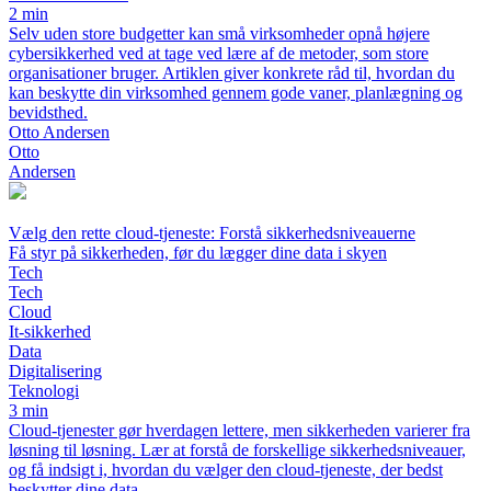
2 min
Selv uden store budgetter kan små virksomheder opnå højere
cybersikkerhed ved at tage ved lære af de metoder, som store
organisationer bruger. Artiklen giver konkrete råd til, hvordan du
kan beskytte din virksomhed gennem gode vaner, planlægning og
bevidsthed.
Otto Andersen
Otto
Andersen
Vælg den rette cloud-tjeneste: Forstå sikkerhedsniveauerne
Få styr på sikkerheden, før du lægger dine data i skyen
Tech
Tech
Cloud
It-sikkerhed
Data
Digitalisering
Teknologi
3 min
Cloud-tjenester gør hverdagen lettere, men sikkerheden varierer fra
løsning til løsning. Lær at forstå de forskellige sikkerhedsniveauer,
og få indsigt i, hvordan du vælger den cloud-tjeneste, der bedst
beskytter dine data.