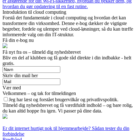
er afgørende for din Wi‑Fi‑sikkerhed, hvordan du tjekker dem, og
hvordan du gør opdatering til en fast rutine.
Introduktion til cloud computing
Forstå det fundamentale i cloud computing og hvordan det kan
transformere din virksomhed. Denne e-bog dækker de vigtigste
begreber, fordele og ulemper ved cloud-løsninger, så du kan træffe
informerede valg om din IT-struktur.
Få din e-bog nu
Få nyt fra os – tilmeld dig nyhedsbrevet
Bliv en del af klubben og få gode råd direkte i din indbakke - helt
gratis.
Skriv din mail her
Vær med
Velkommen – og tak for tilmeldingen
Jeg har læst og forstået brugervilkår og privatlivspolitik.
Tilmeld dig nyhedsbrevet og få værdifuldt indhold – og bare rolig,
du kan altid hoppe fra igen. Vi passer på dine data.
Er dit internet hurtigt nok til hjemmearbejde? Sådan tester du din
forbindelse
Bredbånd