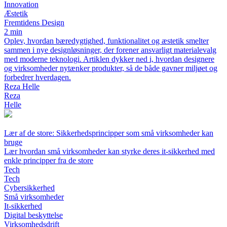
Innovation
Æstetik
Fremtidens Design
2 min
Oplev, hvordan bæredygtighed, funktionalitet og æstetik smelter
sammen i nye designløsninger, der forener ansvarligt materialevalg
med moderne teknologi. Artiklen dykker ned i, hvordan designere
og virksomheder nytænker produkter, så de både gavner miljøet og
forbedrer hverdagen.
Reza Helle
Reza
Helle
Lær af de store: Sikkerhedsprincipper som små virksomheder kan
bruge
Lær hvordan små virksomheder kan styrke deres it-sikkerhed med
enkle principper fra de store
Tech
Tech
Cybersikkerhed
Små virksomheder
It-sikkerhed
Digital beskyttelse
Virksomhedsdrift