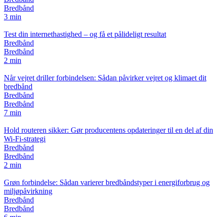
Bredbånd
3 min
Test din internethastighed – og få et pålideligt resultat
Bredbånd
Bredbånd
2 min
Når vejret driller forbindelsen: Sådan påvirker vejret og klimaet dit
bredbånd
Bredbånd
Bredbånd
7 min
Hold routeren sikker: Gør producentens opdateringer til en del af din
Wi‑Fi‑strategi
Bredbånd
Bredbånd
2 min
Grøn forbindelse: Sådan varierer bredbåndstyper i energiforbrug og
miljøpåvirkning
Bredbånd
Bredbånd