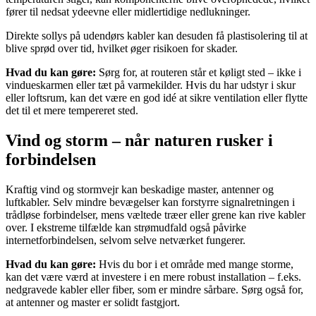
fører til nedsat ydeevne eller midlertidige nedlukninger.
Direkte sollys på udendørs kabler kan desuden få plastisolering til at
blive sprød over tid, hvilket øger risikoen for skader.
Hvad du kan gøre:
Sørg for, at routeren står et køligt sted – ikke i
vindueskarmen eller tæt på varmekilder. Hvis du har udstyr i skur
eller loftsrum, kan det være en god idé at sikre ventilation eller flytte
det til et mere tempereret sted.
Vind og storm – når naturen rusker i
forbindelsen
Kraftig vind og stormvejr kan beskadige master, antenner og
luftkabler. Selv mindre bevægelser kan forstyrre signalretningen i
trådløse forbindelser, mens væltede træer eller grene kan rive kabler
over. I ekstreme tilfælde kan strømudfald også påvirke
internetforbindelsen, selvom selve netværket fungerer.
Hvad du kan gøre:
Hvis du bor i et område med mange storme,
kan det være værd at investere i en mere robust installation – f.eks.
nedgravede kabler eller fiber, som er mindre sårbare. Sørg også for,
at antenner og master er solidt fastgjort.