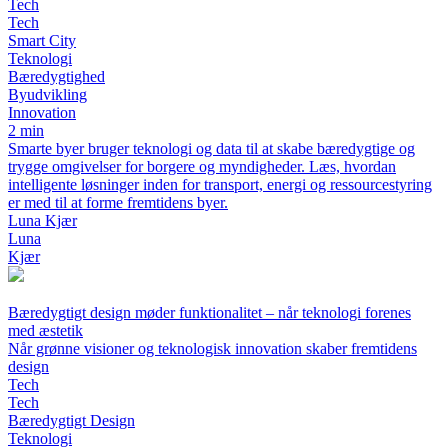
Tech
Tech
Smart City
Teknologi
Bæredygtighed
Byudvikling
Innovation
2 min
Smarte byer bruger teknologi og data til at skabe bæredygtige og
trygge omgivelser for borgere og myndigheder. Læs, hvordan
intelligente løsninger inden for transport, energi og ressourcestyring
er med til at forme fremtidens byer.
Luna Kjær
Luna
Kjær
Bæredygtigt design møder funktionalitet – når teknologi forenes
med æstetik
Når grønne visioner og teknologisk innovation skaber fremtidens
design
Tech
Tech
Bæredygtigt Design
Teknologi