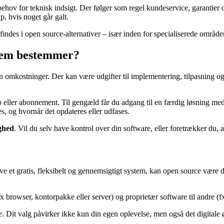
behov for teknisk indsigt. Der følger som regel kundeservice, garantie
p, hvis noget går galt.
ndes i open source-alternativer – især inden for specialiserede område
hvem bestemmer?
n omkostninger. Der kan være udgifter til implementering, tilpasning og 
eller abonnement. Til gengæld får du adgang til en færdig løsning med
 og hvornår det opdateres eller udfases.
ghed
. Vil du selv have kontrol over din software, eller foretrækker du, 
ve et gratis, fleksibelt og gennemsigtigt system, kan open source være d
fx browser, kontorpakke eller server) og proprietær software til andre (fx
. Dit valg påvirker ikke kun din egen oplevelse, men også det digital