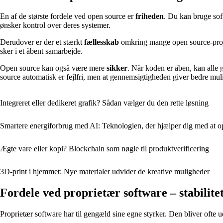
En af de største fordele ved open source er
friheden
. Du kan bruge soft
ønsker kontrol over deres systemer.
Derudover er der et stærkt
fællesskab
omkring mange open source-projekt
sker i et åbent samarbejde.
Open source kan også være mere
sikker
. Når koden er åben, kan alle
source automatisk er fejlfri, men at gennemsigtigheden giver bedre mul
Integreret eller dedikeret grafik? Sådan vælger du den rette løsning
Smartere energiforbrug med AI: Teknologien, der hjælper dig med at o
Ægte vare eller kopi? Blockchain som nøgle til produktverificering
3D-print i hjemmet: Nye materialer udvider de kreative muligheder
Fordele ved proprietær software – stabilite
Proprietær software har til gengæld sine egne styrker. Den bliver ofte