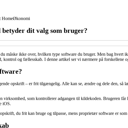
t Home
Økonomi
 betyder dit valg som bruger?
r du måske ikke over, hvilken type software du bruger. Men bag hvert 
 kontrol og fællesskab. I denne artikel ser vi nærmere på forskellene o
oftware?
nde opskrift – er frit tilgængelig. Alle kan se, ændre og dele den, så 
 en virksomhed, som kontrollerer adgangen til kildekoden. Brugeren får
e iOS.
krift, du frit kan bruge og tilpasse, mens proprietær software er som
kab