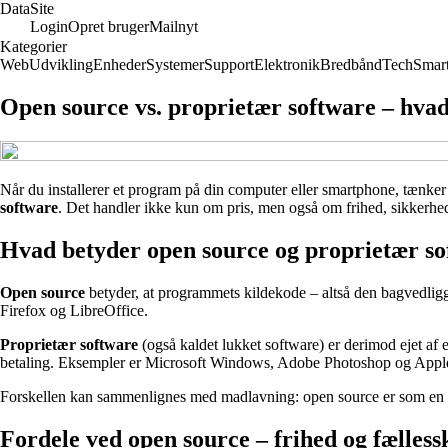
Data
Site
Login
Opret bruger
Mailnyt
Kategorier
Web
Udvikling
Enheder
Systemer
Support
Elektronik
Bredbånd
Tech
Smar
Open source vs. proprietær software – hvad
Når du installerer et program på din computer eller smartphone, tænke
software
. Det handler ikke kun om pris, men også om frihed, sikkerhed,
Hvad betyder open source og proprietær s
Open source
betyder, at programmets kildekode – altså den bagvedligge
Firefox og LibreOffice.
Proprietær software
(også kaldet lukket software) er derimod ejet af
betaling. Eksempler er Microsoft Windows, Adobe Photoshop og Appl
Forskellen kan sammenlignes med madlavning: open source er som en ops
Fordele ved open source – frihed og fælless