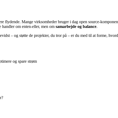
e flydende. Mange virksomheder bruger i dag open source-komponenter i
ke handler om enten-eller, men om
samarbejde og balance
.
idst – og støtte de projekter, du tror på – er du med til at forme, hvor
ptimere og spare strøm
r?