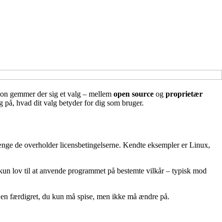
ikon gemmer der sig et valg – mellem
open source
og
proprietær
g på, hvad dit valg betyder for dig som bruger.
længe de overholder licensbetingelserne. Kendte eksempler er Linux,
 kun lov til at anvende programmet på bestemte vilkår – typisk mod
 en færdigret, du kun må spise, men ikke må ændre på.