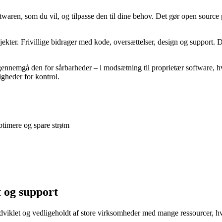
waren, som du vil, og tilpasse den til dine behov. Det gør open source 
er. Frivillige bidrager med kode, oversættelser, design og support. Det b
 gennemgå den for sårbarheder – i modsætning til proprietær software, 
igheder for kontrol.
ptimere og spare strøm
t og support
 udviklet og vedligeholdt af store virksomheder med mange ressourcer, h