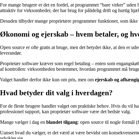
For mange brugere er det en fordel, at programmet “bare virker” uden 
attraktiv for virksomheder, der har brug for pålidelig drift og hurtig hjæl
Desuden tilbyder mange proprietære programmer funktioner, som ikke fi
Økonomi og ejerskab – hvem betaler, og 
Open source er ofte gratis at bruge, men det betyder ikke, at den er ude
leverandør.
Proprietær software kræver som regel betaling – enten som engangskøb 
af kontrollen: virksomheden bestemmer, hvordan programmet må bruges,
Valget handler derfor ikke kun om pris, men om
ejerskab og afhængi
Hvad betyder dit valg i hverdagen?
For de fleste brugere handler valget om praktiske behov. Hvis du vil ha
professionel support, kan proprietær software være det bedste valg.
Mange vælger i dag en
blandet tilgang
: open source til nogle formål (
Uanset hvad du vælger, er det værd at være bevidst om konsekvenserne
udvikler sig.