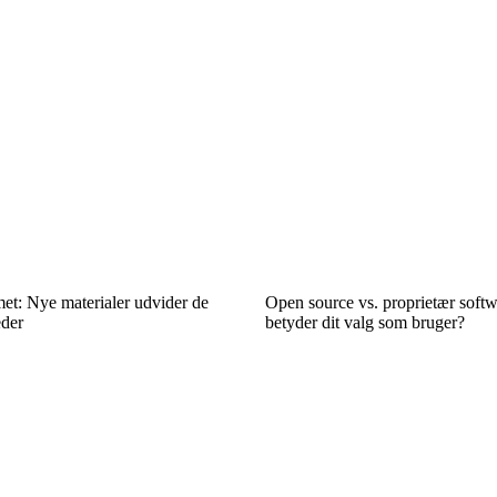
et: Nye materialer udvider de
Open source vs. proprietær soft
eder
betyder dit valg som bruger?