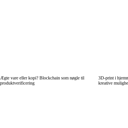
Ægte vare eller kopi? Blockchain som nøgle til
3D-print i hjemm
produktverificering
kreative muligh