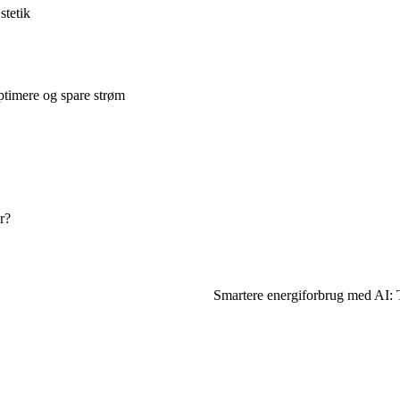
stetik
ptimere og spare strøm
r?
Smartere energiforbrug med AI: 